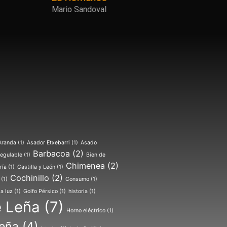
Mario Sandoval
Aranda
(1)
Asador Etxebarri
(1)
Asado
Barbacoa
(2)
egulable
(1)
Bien de
Chimenea
(2)
ría
(1)
Castilla y León
(1)
Cochinillo
(2)
(1)
Consumo
(1)
la luz
(1)
Golfo Pérsico
(1)
historia
(1)
e Leña
(7)
Horno eléctrico
(1)
leña
(4)