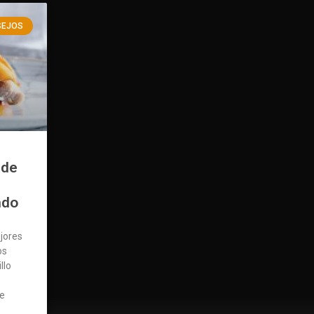
SEJOS
 de
ndo
jores
os
llo
e