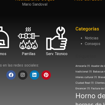
Mario Sandoval
Categorías
Noticias
Consejos
rnos
Parrillas
Serv. Técnico
Etiquetas
 en las redes sociales:
Arrocería
(1)
Asador de 
tradicional
(1)
Babacua r
interes cultural
(1)
Brase
Ciudad Real
(1)
Clientes
Encencer
(1)
Factura de 
Horno d
hornos de 