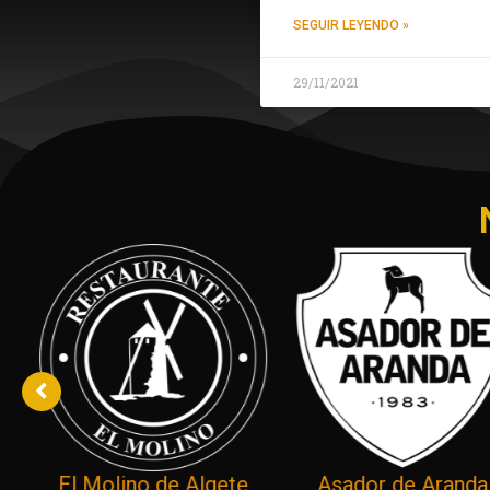
SEGUIR LEYENDO »
29/11/2021
El Molino de Algete
Asador de Aranda